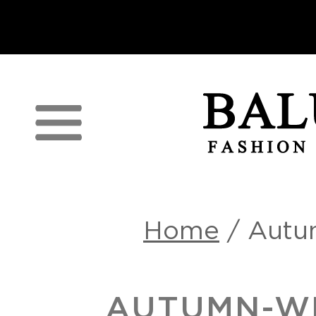
п
Home
/
Autu
AUTUMN-WI