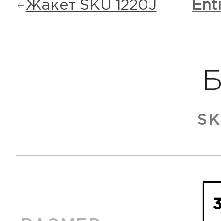
Жакет SKU 1220J
Enti
SK