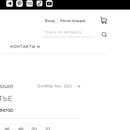
Вход
Регистрация
КОНТАКТЫ
Е
ЛЕКЦИЯ
Бомбер Арт. 1221J
ТЬЕ
 5470D
46
48
50
52