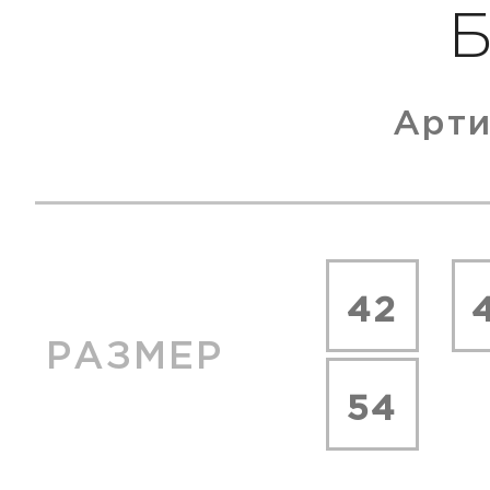
Арти
42
РАЗМЕР
54