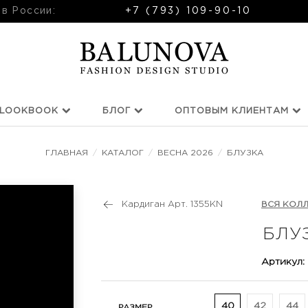
 в России:
+7 (793) 109-90-10
LOOKBOOK
БЛОГ
ОПТОВЫМ КЛИЕНТАМ
ГЛАВНАЯ
/
КАТАЛОГ
/
ВЕСНА 2026
/
БЛУЗКА
Кардиган Арт. 1355KN
ВСЯ КОЛ
БЛУ
Артикул:
40
42
44
РАЗМЕР